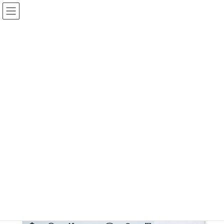
コ
ナ
ン
ビ
テ
ゲ
ン
ー
ツ
シ
製品紹介
に
ョ
移
ン
動
に
HOME
製品紹介
製品15（クリックで詳細）
移
動
製品紹介
製品15（クリックで詳細）